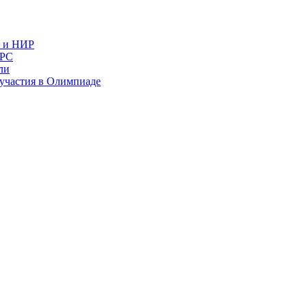
в и НИР
ИРС
ли
и участия в Олимпиаде