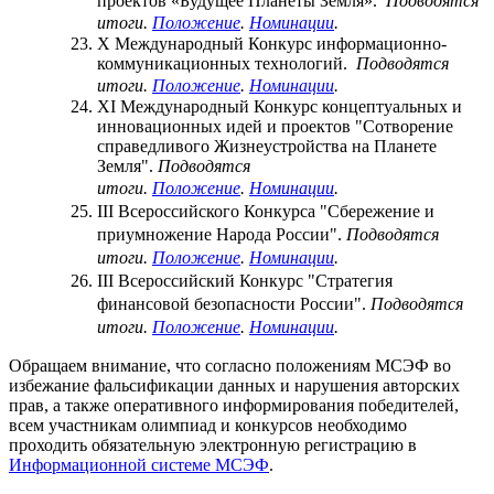
проектов «Будущее Планеты Земля».
Подводятся
итоги.
Положение
.
Номинации
.
X Международный Конкурс информационно-
коммуникационных технологий.
Подводятся
итоги.
Положение
.
Номинации
.
XI Международный Конкурс концептуальных и
инновационных идей и проектов "Сотворение
справедливого Жизнеустройства на Планете
Земля".
Подводятся
итоги.
Положение
.
Номинации
.
III Всероссийского Конкурса "Сбережение и
приумножение Народа России".
Подводятся
итоги.
Положение
.
Номинации
.
III Всероссийский Конкурс "Стратегия
финансовой безопасности России".
Подводятся
итоги.
Положение
.
Номинации
.
Обращаем внимание, что согласно положениям МСЭФ во
избежание фальсификации данных и нарушения авторских
прав, а также оперативного информирования победителей,
всем участникам олимпиад и конкурсов необходимо
проходить обязательную электронную регистрацию в
Информационной системе МСЭФ
.