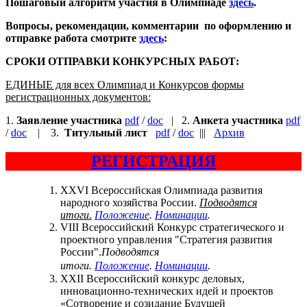
Пошаговый алгоритм участия в Олимпиаде
здесь
.
Вопросы, рекомендации, комментарии по оформлению и
отправке работа смотрите
здесь
:
СРОКИ ОТПРАВКИ КОНКУРСНЫХ РАБОТ:
ЕДИНЫЕ для всех Олимпиад и Конкурсов формы
регистрационных документов:
1.
Заявление участника
pdf
/
doc
| 2.
Анкета участника
pdf
/
doc
| 3.
Титульный лист
pdf
/
doc
|||
Архив
РЕГИСТРАЦИЯ
XXVI Всероссийская Олимпиада развития
народного хозяйства России.
Подводятся
итоги.
Положение
.
Номинации
.
VIII Всероссийский Конкурс стратегического и
проектного управления "Стратегия развития
России".
Подводятся
итоги.
Положение
.
Номинации
.
XXII Всероссийский конкурс деловых,
инновационно-технических идей и проектов
«Сотворение и созидание Будущей