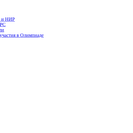
в и НИР
ИРС
ли
и участия в Олимпиаде