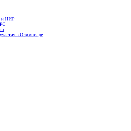
в и НИР
ИРС
ли
и участия в Олимпиаде