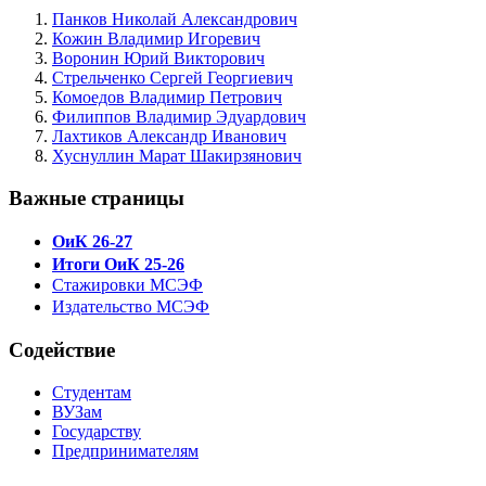
Панков Николай Александрович
Кожин Владимир Игоревич
Воронин Юрий Викторович
Стрельченко Сергей Георгиевич
Комоедов Владимир Петрович
Филиппов Владимир Эдуардович
Лахтиков Александр Иванович
Хуснуллин Марат Шакирзянович
Важные страницы
ОиК 26-27
Итоги ОиК 25-26
Стажировки МСЭФ
Издательство МСЭФ
Содействие
Студентам
ВУЗам
Государству
Предпринимателям