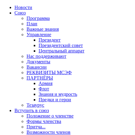
Новости
Союз
Программа
План
Важные знания
Управление
Президент
Президентский совет
Центральный аппарат
Нас поддерживают
Документы
Вакансии
РЕКВИЗИТЫ МСЭФ
ПАРТНЁРЫ
Армия
Флот
Знания и мудрость
Предки и герои
Тезаурус
Вступить в союз
Положение о членстве
Формы членства
Притча...
Возможности членов