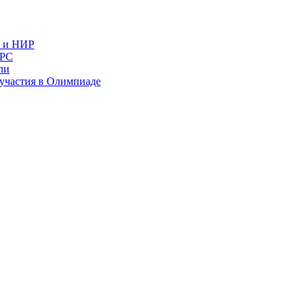
в и НИР
ИРС
ли
и участия в Олимпиаде