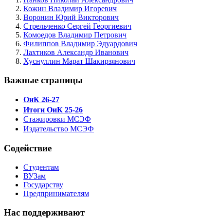
Кожин Владимир Игоревич
Воронин Юрий Викторович
Стрельченко Сергей Георгиевич
Комоедов Владимир Петрович
Филиппов Владимир Эдуардович
Лахтиков Александр Иванович
Хуснуллин Марат Шакирзянович
Важные страницы
ОиК 26-27
Итоги ОиК 25-26
Стажировки МСЭФ
Издательство МСЭФ
Содействие
Студентам
ВУЗам
Государству
Предпринимателям
Нас поддерживают