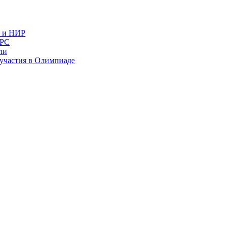
в и НИР
ИРС
ли
и участия в Олимпиаде