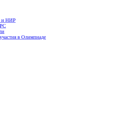
в и НИР
ИРС
ли
и участия в Олимпиаде