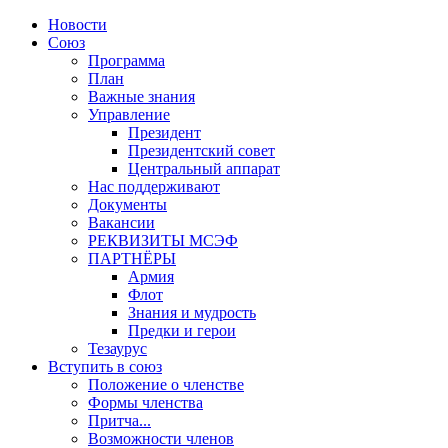
Новости
Союз
Программа
План
Важные знания
Управление
Президент
Президентский совет
Центральный аппарат
Нас поддерживают
Документы
Вакансии
РЕКВИЗИТЫ МСЭФ
ПАРТНЁРЫ
Армия
Флот
Знания и мудрость
Предки и герои
Тезаурус
Вступить в союз
Положение о членстве
Формы членства
Притча...
Возможности членов