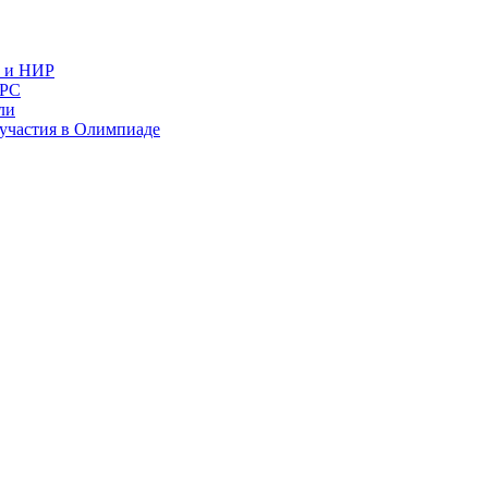
в и НИР
ИРС
ли
и участия в Олимпиаде