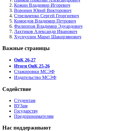
Кожин Владимир Игоревич
Воронин Юрий Викторович
Стрельченко Сергей Георгиевич
Комоедов Владимир Петрович
Филиппов Владимир Эдуардович
Лахтиков Александр Иванович
Хуснуллин Марат Шакирзянович
Важные страницы
ОиК 26-27
Итоги ОиК 25-26
Стажировки МСЭФ
Издательство МСЭФ
Содействие
Студентам
ВУЗам
Государству
Предпринимателям
Нас поддерживают