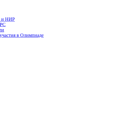
в и НИР
ИРС
ли
и участия в Олимпиаде