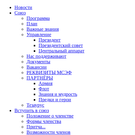
Новости
Союз
Программа
План
Важные знания
Управление
Президент
Президентский совет
Центральный аппарат
Нас поддерживают
Документы
Вакансии
РЕКВИЗИТЫ МСЭФ
ПАРТНЁРЫ
Армия
Флот
Знания и мудрость
Предки и герои
Тезаурус
Вступить в союз
Положение о членстве
Формы членства
Притча...
Возможности членов