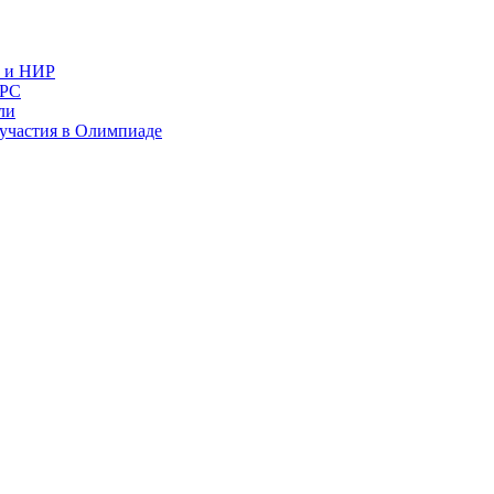
в и НИР
ИРС
ли
и участия в Олимпиаде