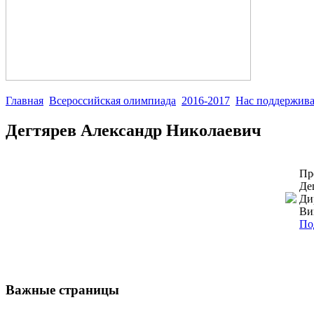
Главная
Всероссийская олимпиада
2016-2017
Нас поддержив
Дегтярев Александр Николаевич
Пр
Де
Ди
Ви
По
Важные страницы