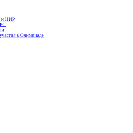
в и НИР
ИРС
ли
и участия в Олимпиаде