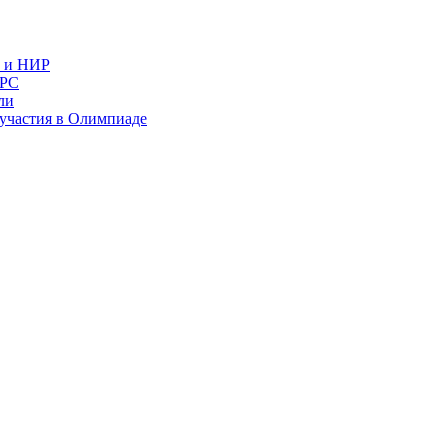
в и НИР
ИРС
ли
и участия в Олимпиаде