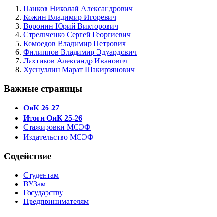
Панков Николай Александрович
Кожин Владимир Игоревич
Воронин Юрий Викторович
Стрельченко Сергей Георгиевич
Комоедов Владимир Петрович
Филиппов Владимир Эдуардович
Лахтиков Александр Иванович
Хуснуллин Марат Шакирзянович
Важные страницы
ОиК 26-27
Итоги ОиК 25-26
Стажировки МСЭФ
Издательство МСЭФ
Содействие
Студентам
ВУЗам
Государству
Предпринимателям